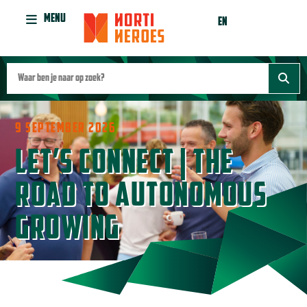
MENU
EN
9 SEPTEMBER 2026
LET’S CONNECT | THE
ROAD TO AUTONOMOUS
GROWING