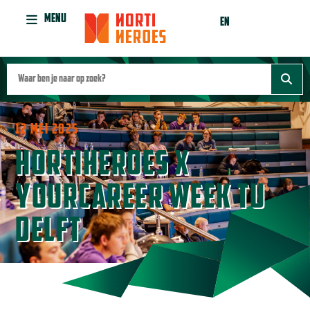
MENU
EN
12 MEI 2025
HORTIHEROES X
YOURCAREER WEEK TU
DELFT