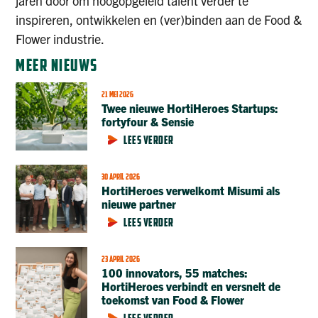
jaren door om hoogopgeleid talent verder te
inspireren, ontwikkelen en (ver)binden aan de Food &
Flower industrie.
MEER NIEUWS
21 MEI 2026
Twee nieuwe HortiHeroes Startups:
fortyfour & Sensie
LEES VERDER
30 APRIL 2026
HortiHeroes verwelkomt Misumi als
nieuwe partner
LEES VERDER
23 APRIL 2026
100 innovators, 55 matches:
HortiHeroes verbindt en versnelt de
toekomst van Food & Flower