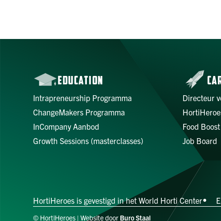
EDUCATION
CA
Intrapreneurship Programma
Directeur v
ChangeMakers Programma
HortiHeroe
InCompany Aanbod
Food Boost
Growth Sessions (masterclasses)
Job Board
HortiHeroes is gevestigd in het World Horti Center
E
© HortiHeroes | Website door
Buro Staal