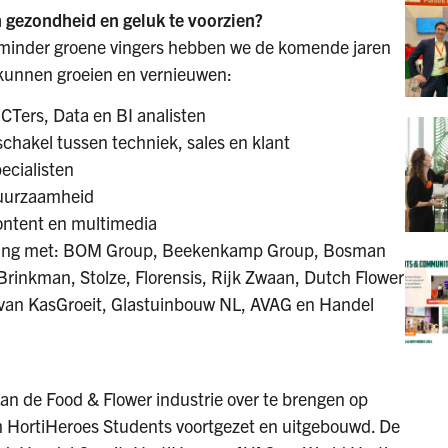
 gezondheid en geluk te voorzien?
minder groene vingers hebben we de komende jaren
 kunnen groeien en vernieuwen:
CTers, Data en BI analisten
schakel tussen techniek, sales en klant
ecialisten
duurzaamheid
content en multimedia
erking met: BOM Group, Beekenkamp Group, Bosman
Brinkman, Stolze, Florensis, Rijk Zwaan, Dutch Flower
 van KasGroeit, Glastuinbouw NL, AVAG en Handel
van de Food & Flower industrie over te brengen op
m HortiHeroes Students voortgezet en uitgebouwd. De