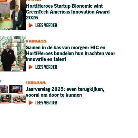
1 APRIL 2026
HortiHeroes Startup Bionomic wint
GreenTech Americas Innovation Award
2026
LEES VERDER
11 FEBRUARI 2026
Samen in de kas van morgen: HIC en
HortiHeroes bundelen hun krachten voor
innovatie en talent
LEES VERDER
4 FEBRUARI 2026
Jaarverslag 2025: even terugkijken,
vooral om door te kunnen
LEES VERDER