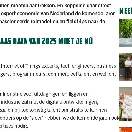
amen moeten aantrekken. Én koppelde daar direct
MEE
2e export economie van Nederland de komende jaren
epassioneerde rolmodellen en fieldtrips naar de
BAAS DATA VAN 2025 MOET JE NÚ
 Internet of Things experts, tech engineers, business
nagers, programmeurs, commercieel talent en wellicht
r industrie voor uitdagingen en liggen er
industrie zal met de digitale ontwikkelingen,
aaien bij toekomstig talent om straks te kunnen
oppers op de ‘vloer’ hebben we de komende jaren ook
tises nodig.