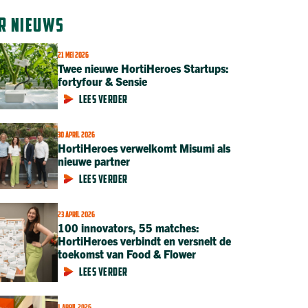
R NIEUWS
21 MEI 2026
Twee nieuwe HortiHeroes Startups:
fortyfour & Sensie
LEES VERDER
30 APRIL 2026
HortiHeroes verwelkomt Misumi als
nieuwe partner
LEES VERDER
23 APRIL 2026
100 innovators, 55 matches:
HortiHeroes verbindt en versnelt de
toekomst van Food & Flower
LEES VERDER