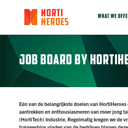
WHAT WE OFF
JOB BOARD BY HORTIHE
Eén van de belangrijkste doelen van HortiHeroes
aantrekken en enthousiasmeren van meer jong tal
(HortiTech) Industrie. Regelmatig kregen we de vra
traineeships vinden van de bedrijven binnen dez