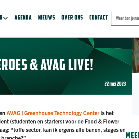
ER
AGENDA
NIEUWS
OVER ONS
CONTACT
ROES & AVAG LIVE!
22 mei 2023
 en
AVAG | Greenhouse Technology Center
is het
ent (studenten en starters) voor de Food & Flower
ag: “toffe sector, kan ik ergens alle banen, stages en
MEE
e branche?”