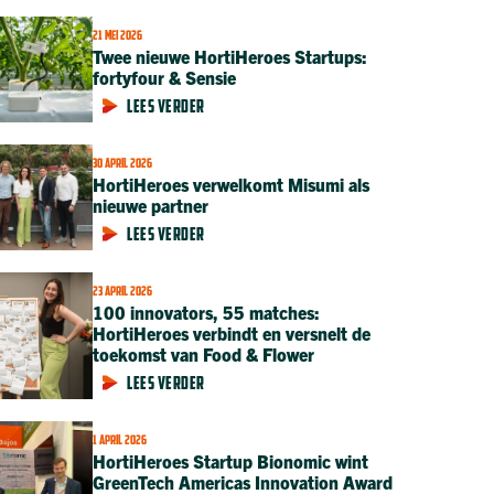
21 MEI 2026
Twee nieuwe HortiHeroes Startups:
fortyfour & Sensie
LEES VERDER
30 APRIL 2026
HortiHeroes verwelkomt Misumi als
nieuwe partner
LEES VERDER
23 APRIL 2026
100 innovators, 55 matches:
HortiHeroes verbindt en versnelt de
toekomst van Food & Flower
LEES VERDER
1 APRIL 2026
HortiHeroes Startup Bionomic wint
GreenTech Americas Innovation Award