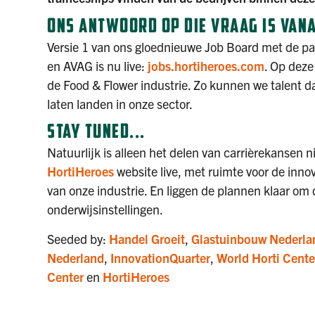
ONS ANTWOORD OP DIE VRAAG IS VANA
Versie 1 van ons gloednieuwe Job Board met de par
en AVAG is nu live:
jobs.hortiheroes.com
. Op deze
de Food & Flower industrie. Zo kunnen we talent 
laten landen in onze sector.
STAY TUNED...
Natuurlijk is alleen het delen van carrièrekansen 
HortiHeroes
website live, met ruimte voor de inno
van onze industrie. En liggen de plannen klaar om d
onderwijsinstellingen.
Seeded by:
Handel Groeit
,
Glastuinbouw Nederla
Nederland
,
InnovationQuarter
,
World Horti Cente
Center
en
HortiHeroes