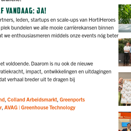
F VANDAAG: JA!
tners, leden, startups en scale-ups van HortiHeroes
 plek bundelen we alle mooie carrièrekansen binnen
dat we enthousiasmeren middels onze events nóg beter
niet voldoende. Daarom is nu ook de nieuwe
vatiekracht, impact, ontwikkelingen en uitdagingen
at verhaal breder uit te dragen bij
nd
,
Colland Arbeidsmarkt
,
Greenports
r
,
AVAG | Greenhouse Technology