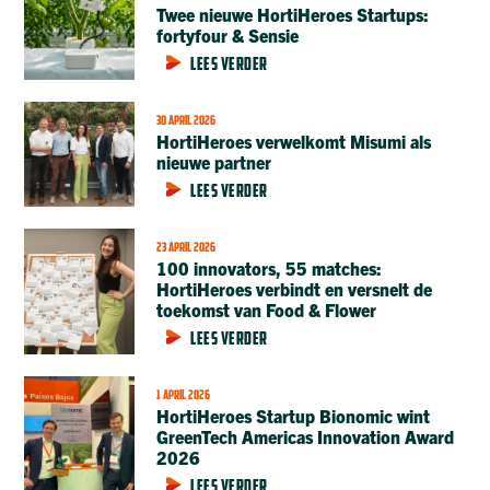
Twee nieuwe HortiHeroes Startups:
fortyfour & Sensie
LEES VERDER
30 APRIL 2026
HortiHeroes verwelkomt Misumi als
nieuwe partner
LEES VERDER
23 APRIL 2026
100 innovators, 55 matches:
HortiHeroes verbindt en versnelt de
toekomst van Food & Flower
LEES VERDER
1 APRIL 2026
HortiHeroes Startup Bionomic wint
GreenTech Americas Innovation Award
2026
LEES VERDER