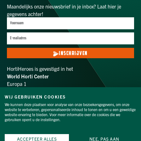
Maandelijks onze nieuwsbrief in je inbox? Laat hier je
gegevens achter!
INSCHRIJVEN
HortiHeroes is gevestigd in het
World Horti Center
Europa 1
2672 ZX Naaldwijk
WIJ GEBRUIKEN COOKIES
info@hortiheroes.com
We kunnen deze plaatsen voor analyse van onze bezoekersgegevens, om onze
website te verbeteren, gepersonaliseerde inhoud te tonen en om u een geweldige
VOLG ONS
website-ervaring te bieden. Voor meer informatie over de cookies die we
gebruiken opent u de instellingen.
Privacyverklaring
|
Cookieverklaring
|
Proclaimer
© HortiHeroes | Website door
Buro Staal
ACCEPTEER ALLES
NEE, PAS AAN