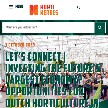
MENU
NL
3 OCTOBER 2023
LET’S CONNECT |
INVESTING THE FUTURE’S
LARGEST ECONOMY?
OPPORTUNITIES FOR
DUTCH HORTICULTURE IN