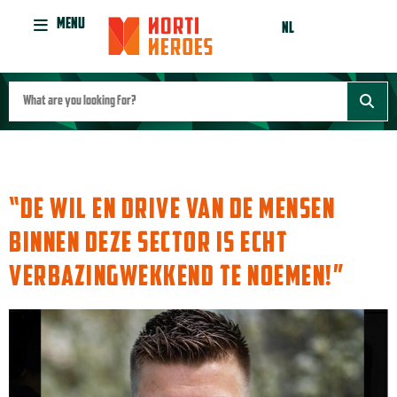
MENU
NL
TAG:
OZ EXPORT
“DE WIL EN DRIVE VAN DE MENSEN
BINNEN DEZE SECTOR IS ECHT
VERBAZINGWEKKEND TE NOEMEN!”