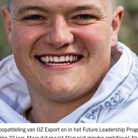
koopafdeling van OZ Export en in het Future Leadership Pro
ijn 22 jaar. Maar dat maakt Sten niet minder ambitieus! Als 