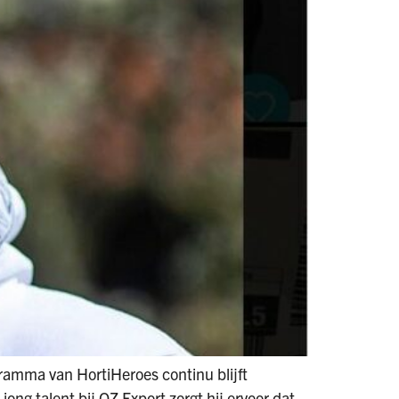
gramma van HortiHeroes continu blijft
jong talent bij OZ Export zorgt hij ervoor dat