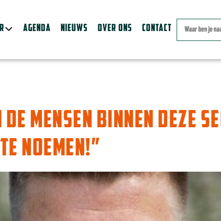
ER
AGENDA
NIEUWS
OVER ONS
CONTACT
N DE MENSEN BINNEN DEZE SE
TE NOEMEN!”