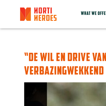
WHAT WE OFF
TAG:
OZ EXPORT
“DE WIL EN DRIVE VA
VERBAZINGWEKKEND 