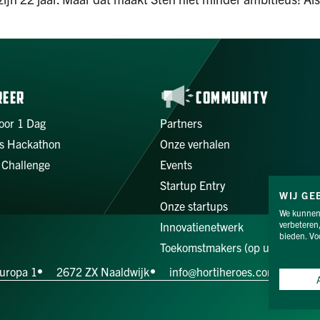
REER
COMMUNITY
oor 1 Dag
Partners
s Hackathon
Onze verhalen
 Challenge
Events
Startup Entry
WIJ GE
Onze startups
We kunnen 
verbeteren
Innovatienetwerk
bieden. Vo
Toekomstmakers (op uitnodiging
uropa 1
2672 ZX Naaldwijk
info@hortiheroes.com