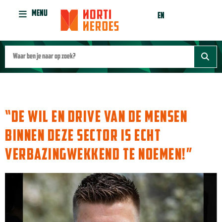
MENU
EN
TAG:
TUINBOUW
“DE WIL EN DRIVE VAN DE MENSEN
BINNEN DEZE SECTOR IS ECHT
VERBAZINGWEKKEND TE NOEMEN!”