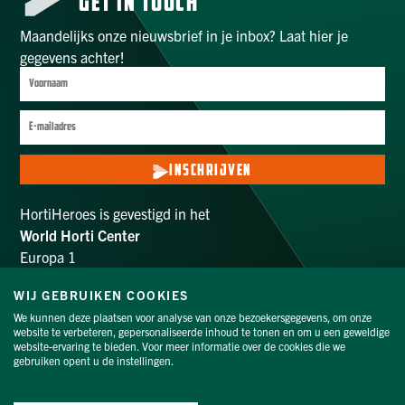
GET IN TOUCH
Maandelijks onze nieuwsbrief in je inbox? Laat hier je
gegevens achter!
INSCHRIJVEN
HortiHeroes is gevestigd in het
World Horti Center
Europa 1
2672 ZX Naaldwijk
info@hortiheroes.com
WIJ GEBRUIKEN COOKIES
We kunnen deze plaatsen voor analyse van onze bezoekersgegevens, om onze
website te verbeteren, gepersonaliseerde inhoud te tonen en om u een geweldige
VOLG ONS
website-ervaring te bieden. Voor meer informatie over de cookies die we
gebruiken opent u de instellingen.
Privacyverklaring
|
Cookieverklaring
|
Proclaimer