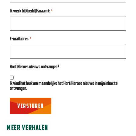
Ik werk bij (bedrijfsnaam):
*
E-mailadres
*
HortiHeroes nieuws ontvangen?
Ik vind het leuk om maandelijks het HortiHeroes nieuws in mijn inbox te
ontvangen.
MEER VERHALEN