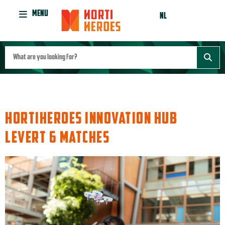
MENU
NL
AUTHOR:
PUCK_HH
HORTIHEROES INNOVATION HUB
LEVERT 6 MATCHES