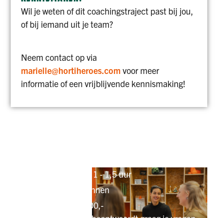
Wil je weten of dit coachingstraject past bij jou,
of bij iemand uit je team?
Neem contact op via
marielle@hortiheroes.com
voor meer
informatie of een vrijblijvende kennismaking!
PRAKTISCHE INFORMATIE
Aantal sessies: 4 of 6
Duur per sessie: 1 - 1,5 uur
Flexibel in te plannen
Investering: € 900,-