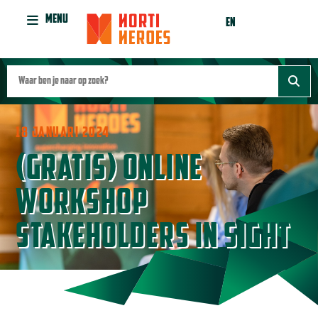
MENU
EN
18 JANUARI 2024
(GRATIS) ONLINE
WORKSHOP
STAKEHOLDERS IN SIGHT