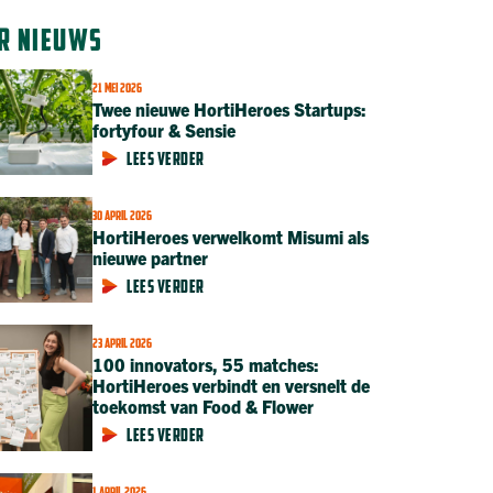
R NIEUWS
21 MEI 2026
Twee nieuwe HortiHeroes Startups:
fortyfour & Sensie
LEES VERDER
30 APRIL 2026
HortiHeroes verwelkomt Misumi als
nieuwe partner
LEES VERDER
23 APRIL 2026
100 innovators, 55 matches:
HortiHeroes verbindt en versnelt de
toekomst van Food & Flower
LEES VERDER