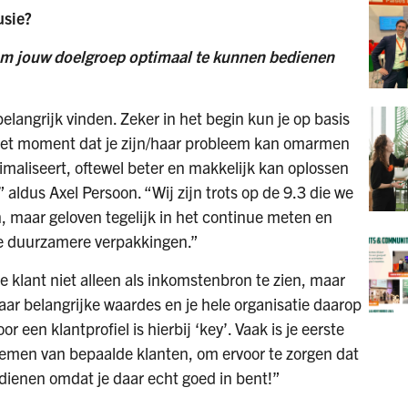
usie?
s om jouw doelgroep optimaal te kunnen bedienen
belangrijk vinden. Zeker in het begin kun je op basis
 het moment dat je zijn/haar probleem kan omarmen
imaliseert, oftewel beter en makkelijk kan oplossen
” aldus Axel Persoon. “Wij zijn trots op de 9.3 die we
 maar geloven tegelijk in het continue meten en
we duurzamere verpakkingen.”
e klant niet alleen als inkomstenbron te zien, maar
aar belangrijke waardes en je hele organisatie daarop
r een klantprofiel is hierbij ‘key’. Vaak is je eerste
 nemen van bepaalde klanten, om ervoor te zorgen dat
edienen omdat je daar echt goed in bent!”