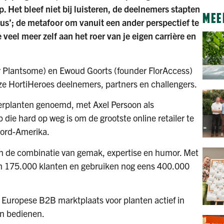
. Het bleef niet bij luisteren, de deelnemers stapten
MEE
‘bus’; de metafoor om vanuit een ander perspectief te
 veel meer zelf aan het roer van je eigen carrière en
r Plantsome) en Ewoud Goorts (founder FlorAccess)
ze HortiHeroes deelnemers, partners en challengers.
erplanten genoemd, met Axel Persoon als
 die hard op weg is om de grootste online retailer te
oord-Amerika.
in de combinatie van gemak, expertise en humor. Met
m 175.000 klanten en gebruiken nog eens 400.000
e Europese B2B marktplaats voor planten actief in
n bedienen.