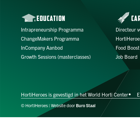
EDUCATION
CA
Intrapreneurship Programma
Directeur v
ChangeMakers Programma
HortiHeroe
InCompany Aanbod
Food Boost
Growth Sessions (masterclasses)
Job Board
HortiHeroes is gevestigd in het World Horti Center
E
© HortiHeroes | Website door
Buro Staal