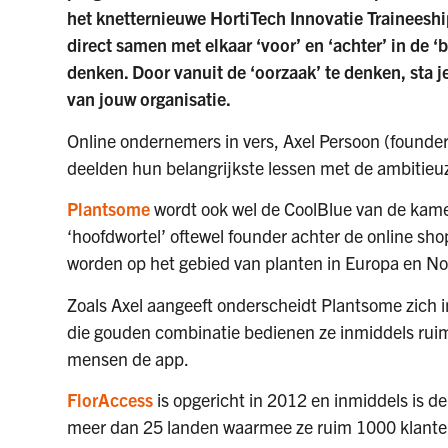
het knetternieuwe HortiTech Innovatie Traineeship
direct samen met elkaar ‘voor’ en ‘achter’ in de 
denken. Door vanuit de ‘oorzaak’ te denken, sta je
van jouw organisatie.
Online ondernemers in vers, Axel Persoon (founde
deelden hun belangrijkste lessen met de ambitieu
Plantsome
wordt ook wel de CoolBlue van de kam
‘hoofdwortel’ oftewel founder achter de online shop
worden op het gebied van planten in Europa en N
Zoals Axel aangeeft onderscheidt Plantsome zich 
die gouden combinatie bedienen ze inmiddels rui
mensen de app.
FlorAccess
is opgericht in 2012 en inmiddels is d
meer dan 25 landen waarmee ze ruim 1000 klante