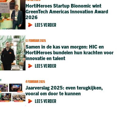
1 APRIL 2026
HortiHeroes Startup Bionomic wint
GreenTech Americas Innovation Award
2026
LEES VERDER
11 FEBRUARI 2026
Samen in de kas van morgen: HIC en
HortiHeroes bundelen hun krachten voor
innovatie en talent
LEES VERDER
4 FEBRUARI 2026
Jaarverslag 2025: even terugkijken,
vooral om door te kunnen
LEES VERDER