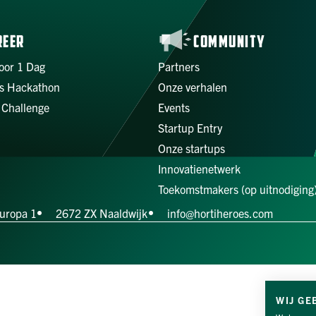
REER
COMMUNITY
oor 1 Dag
Partners
s Hackathon
Onze verhalen
 Challenge
Events
Startup Entry
Onze startups
Innovatienetwerk
Toekomstmakers (op uitnodiging
uropa 1
2672 ZX Naaldwijk
info@hortiheroes.com
WIJ GE